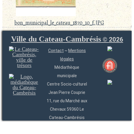
bon_municipal_le_cateau_1870_10_f.JPG
Ville du Cateau-Cambrésis
©
2026
Contact
~
Mentions
légales
Médiathèque
municipale
Centre Socio-culturel
Jean Pierre Couprie
11, rue du Marché aux
Chevaux 59360 Le
Cateau-Cambrésis
03 27 84 54 22