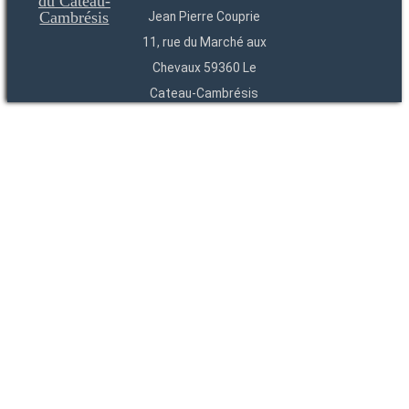
Jean Pierre Couprie
11, rue du Marché aux
Chevaux 59360 Le
Cateau-Cambrésis
03 27 84 54 22
Entités
Endpoints
OAI
API
SparQL
-
-