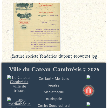
facture_societe_fonderies_dupont_19090104.jpg
Ville du Cateau-Cambrésis
©
2026
Contact
~
Mentions
légales
Médiathèque
municipale
Centre Socio-culturel