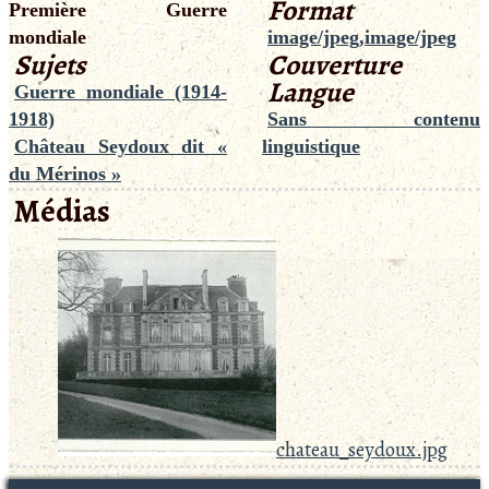
Format
Première Guerre
mondiale
image/jpeg,image/jpeg
Sujets
Couverture
Langue
Guerre mondiale (1914-
1918)
Sans contenu
Château Seydoux dit «
linguistique
du Mérinos »
Médias
chateau_seydoux.jpg