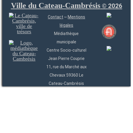
Ville du Cateau-Cambrésis
©
2026
Contact
~
Mentions
légales
Médiathèque
municipale
Centre Socio-culturel
Jean Pierre Couprie
11, rue du Marché aux
Chevaux 59360 Le
Cateau-Cambrésis
03 27 84 54 22
Entités
Endpoints
OAI
API
SparQL
-
-