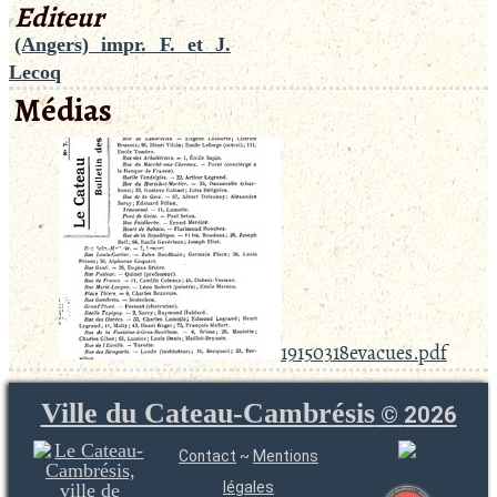
Editeur
(Angers) impr. F. et J.
Lecoq
Médias
19150318evacues.pdf
Ville du Cateau-Cambrésis
©
2026
Contact
~
Mentions
légales