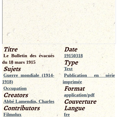
Titre
Date
Le Bulletin des évacués
19150318
Type
du 18 mars 1915
Sujets
Text
Guerre mondiale (1914-
Publication en série
1918)
imprimée
Format
Occupation
Creators
application/pdf
Couverture
Abbé Lamendin, Charles
Contributors
Langue
Filmolux
fre