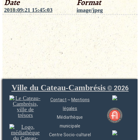
Date
Format
2018:09:21 15:45:03
image/jpeg
Ville du Cateau-Cambrésis
©
2026
Contact
~
Mentions
légales
Médiathèque
municipale
Centre Socio-culturel