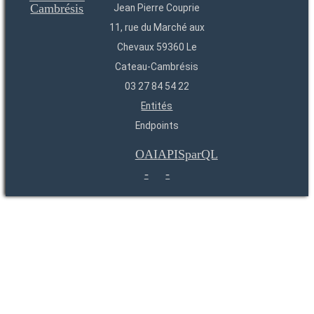
Jean Pierre Couprie
11, rue du Marché aux
Chevaux 59360 Le
Cateau-Cambrésis
03 27 84 54 22
Entités
Endpoints
OAI
API
SparQL
-
-