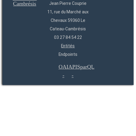
Jean Pierre Couprie
11, rue du Marché aux
Chevaux 59360 Le
Cateau-Cambrésis
03 27 84 54 22
Entités
Endpoints
OAI
API
SparQL
-
-