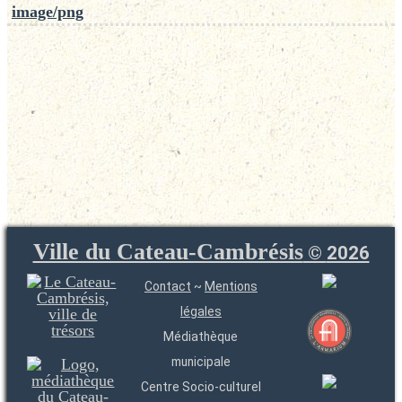
image/png
Ville du Cateau-Cambrésis
©
2026
Contact
~
Mentions
légales
Médiathèque
municipale
Centre Socio-culturel