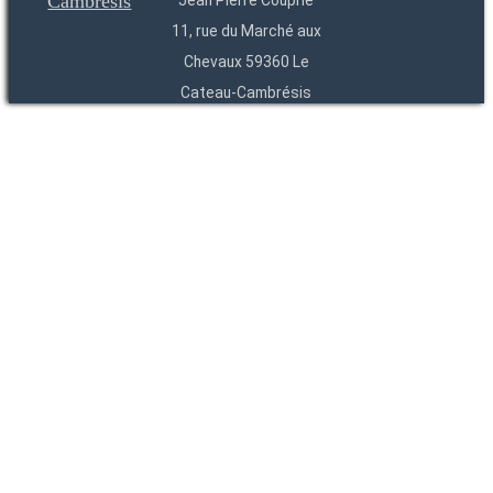
Jean Pierre Couprie
11, rue du Marché aux
Chevaux 59360 Le
Cateau-Cambrésis
03 27 84 54 22
Entités
Endpoints
OAI
API
SparQL
-
-