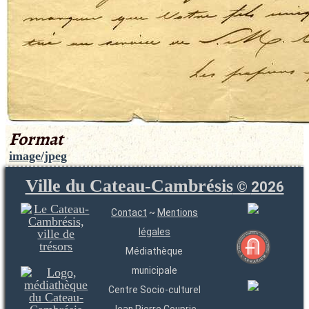
Format
image/jpeg
Ville du Cateau-Cambrésis
©
2026
Contact
~
Mentions
légales
Médiathèque
municipale
Centre Socio-culturel