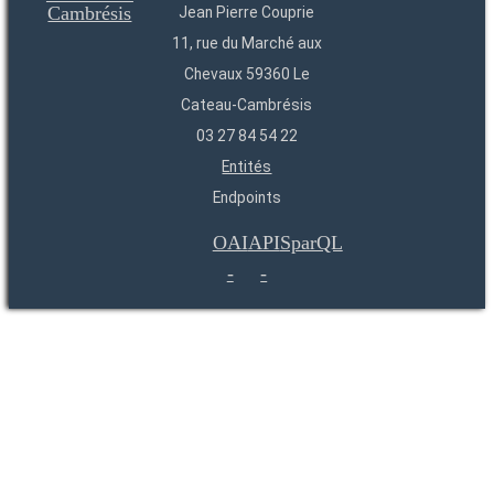
Jean Pierre Couprie
11, rue du Marché aux
Chevaux 59360 Le
Cateau-Cambrésis
03 27 84 54 22
Entités
Endpoints
OAI
API
SparQL
-
-