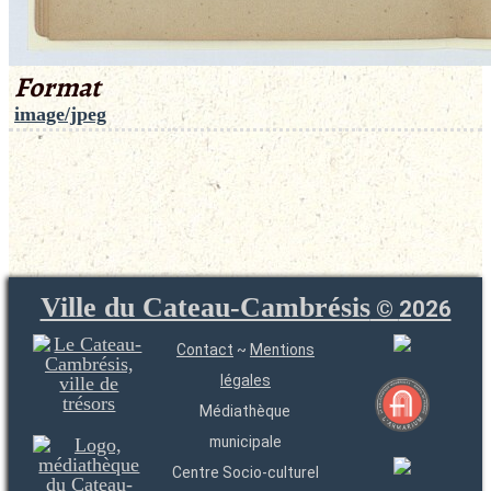
Format
image/jpeg
Ville du Cateau-Cambrésis
©
2026
Contact
~
Mentions
légales
Médiathèque
municipale
Centre Socio-culturel