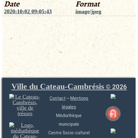
Date
Format
2020:10:02 09:05:43
image/jpeg
Ville du Cateau-Cambrésis
©
2026
Contact
~
Mentions
légales
Médiathèque
municipale
Centre Socio-culturel