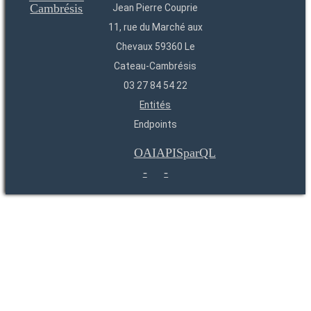
Jean Pierre Couprie
11, rue du Marché aux
Chevaux 59360 Le
Cateau-Cambrésis
03 27 84 54 22
Entités
Endpoints
OAI
API
SparQL
-
-