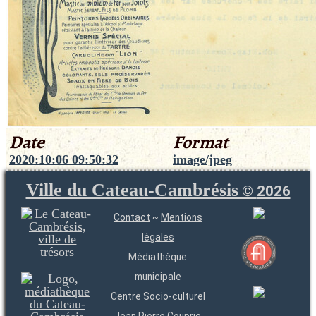
Date
Format
2020:10:06 09:50:32
image/jpeg
Ville du Cateau-Cambrésis
©
2026
Contact
~
Mentions
légales
Médiathèque
municipale
Centre Socio-culturel