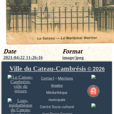
Date
Format
2021:04:22 11:26:16
image/jpeg
Ville du Cateau-Cambrésis
©
2026
Contact
~
Mentions
légales
Médiathèque
municipale
Centre Socio-culturel