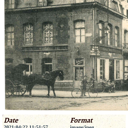
Date
Format
2021:04:22 11:51:57
image/jpeg