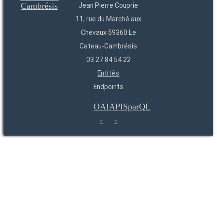
Jean Pierre Couprie
11, rue du Marché aux
Chevaux 59360 Le
Cateau-Cambrésis
03 27 84 54 22
Entités
Endpoints
OAI
API
SparQL
-
-