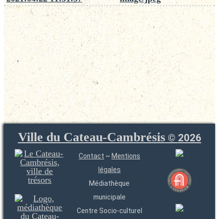
Ville du Cateau-Cambrésis
©
2026
Contact
~
Mentions
légales
Médiathèque
municipale
Centre Socio-culturel