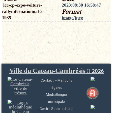
lcc-cp-expo-voiture-
2023:08:30 16:58:47
Format
rallyinternationnal-3-
1935
image/jpeg
Ville du Cateau-Cambrésis
©
2026
Contact
~
Mentions
légales
Médiathèque
municipale
Centre Socio-culturel