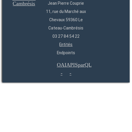
Jean Pierre Couprie
11, rue du Marché aux
Chevaux 59360 Le
Cateau-Cambrésis
03 27 84 54 22
Entités
Endpoints
OAI
API
SparQL
-
-