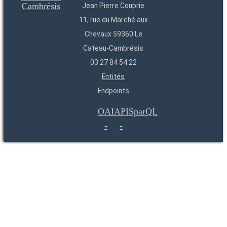
Jean Pierre Couprie
11, rue du Marché aux
Chevaux 59360 Le
Cateau-Cambrésis
03 27 84 54 22
Entités
Endpoints
OAI
API
SparQL
-
-