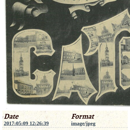
Date
Format
2017:05:09 12:26:39
image/jpeg