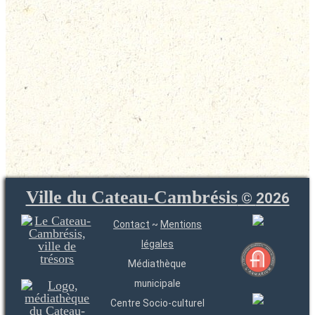
Ville du Cateau-Cambrésis
©
2026
Contact
~
Mentions
légales
Médiathèque
municipale
Centre Socio-culturel