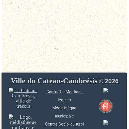
Ville du Cateau-Cambrésis
©
2026
Contact
~
Mentions
légales
Médiathèque
municipale
Centre Socio-culturel