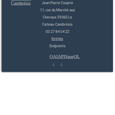
Jean Pierre Couprie
11, rue du Marché aux
Chevaux 59360 Le
Cateau-Cambrésis
03 27 84 54 22
Entités
Endpoints
OAI
API
SparQL
-
-