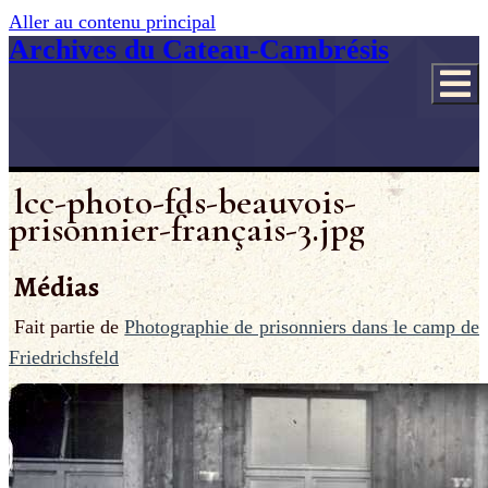
Aller au contenu principal
Archives du Cateau-Cambrésis
lcc-photo-fds-beauvois-
prisonnier-français-3.jpg
Médias
Fait partie de
Photographie de prisonniers dans le camp de
Friedrichsfeld