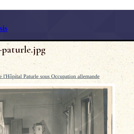
is
-paturle.jpg
de l'Hôpital Paturle sous Occupation allemande