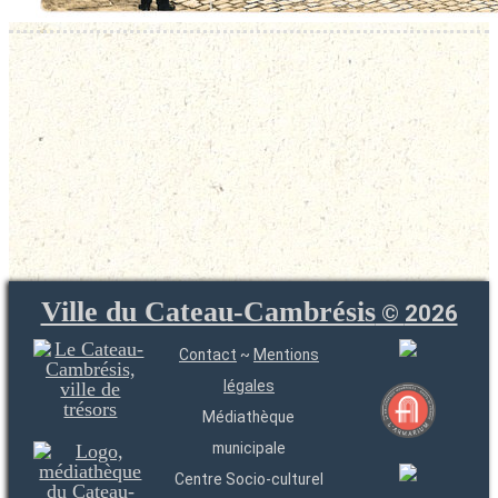
Ville du Cateau-Cambrésis
©
2026
Contact
~
Mentions
légales
Médiathèque
municipale
Centre Socio-culturel