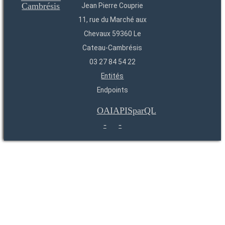
Jean Pierre Couprie
11, rue du Marché aux
Chevaux 59360 Le
Cateau-Cambrésis
03 27 84 54 22
Entités
Endpoints
OAI
API
SparQL
-
-