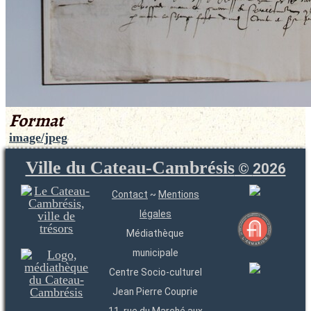
Format
image/jpeg
Ville du Cateau-Cambrésis
©
2026
Contact
~
Mentions
légales
Médiathèque
municipale
Centre Socio-culturel
Jean Pierre Couprie