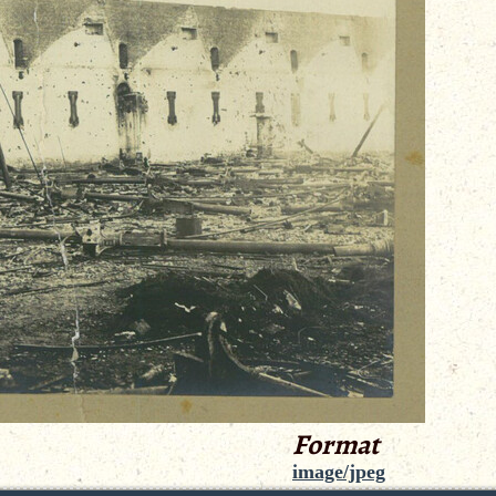
Format
image/jpeg