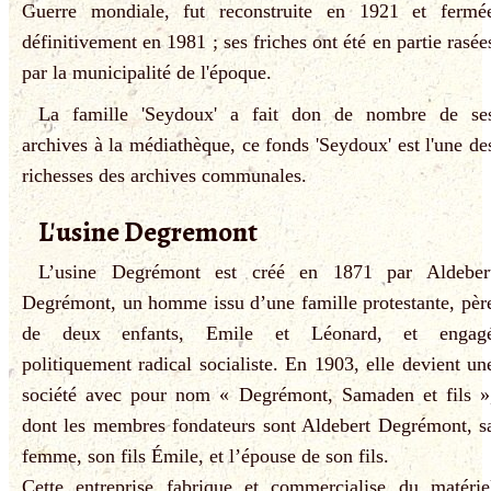
Guerre mondiale, fut reconstruite en 1921 et fermé
définitivement en 1981 ; ses friches ont été en partie rasée
par la municipalité de l'époque.
La famille 'Seydoux' a fait don de nombre de se
archives à la médiathèque, ce fonds 'Seydoux' est l'une de
richesses des archives communales.
L'usine Degremont
L’usine Degrémont est créé en 1871 par Aldeber
Degrémont, un homme issu d’une famille protestante, pèr
de deux enfants, Emile et Léonard, et engag
politiquement radical socialiste. En 1903, elle devient un
société avec pour nom « Degrémont, Samaden et fils »
dont les membres fondateurs sont Aldebert Degrémont, s
femme, son fils Émile, et l’épouse de son fils.
Cette entreprise fabrique et commercialise du matérie